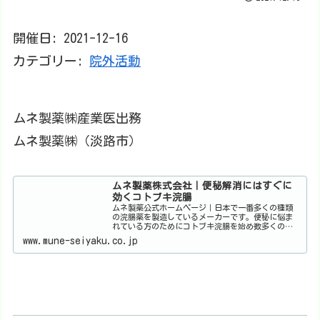
開催日: 2021-12-16
カテゴリー:
院外活動
ムネ製薬㈱産業医出務
ムネ製薬㈱（淡路市）
ムネ製薬株式会社｜便秘解消にはすぐに
効くコトブキ浣腸
ムネ製薬公式ホームページ｜日本で一番多くの種類
の浣腸薬を製造しているメーカーです。便秘に悩ま
れている方のためにコトブキ浣腸を始め数多くの浣
腸商品を取り扱っております。きれ痔・いぼ痔に
www.mune-seiyaku.co.jp
は、ヂナンコーハイAX、非ステロイドタイプのヂナ
ンコーソフ...