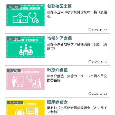
健診校医出務
院外活動
淡路市立中田小学校健診校医出務（淡路
市）
2024.11.16
地域ケア会議
院外活動
淡路市津名地域ケア会議淡路市役所（淡
路市）
2024.05.19
医療介護塾
院内活動
医療介護塾 気管カニューレと胃ろう交
換②当院
2022.03.22
臨床談話会
オンライン
南あわじ市医師会臨床談話会（オンライ
ン参加）