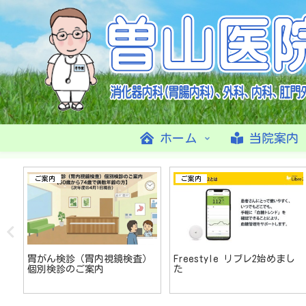
ホーム
当院案内
ご案内
ご案内
切
胃がん検診（胃内視鏡検査）
Freestyle リブレ2始めまし
個別検診のご案内
た