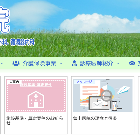
介護保険事業
診療医師紹介
ご案内
メッセージ
施設基準・算定要件のお知ら
曽山医院の理念と信条
せ