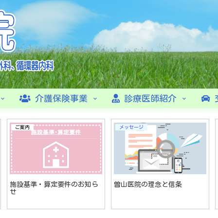
介護保険事業
診療医師紹介
ご案内
メッセージ
施設基準・算定要件のお知ら
曽山医院の理念と信条
せ