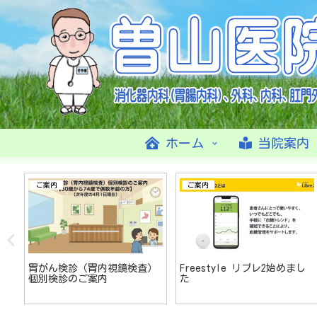
ホーム
当院案内
ご案内
ご案内
切
胃がん検診（胃内視鏡検査）
Freestyle リブレ2始めまし
個別検診のご案内
た