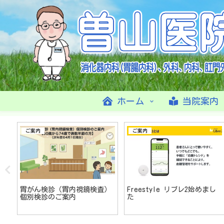
ホーム
当院案内
ご案内
ご案内
切
胃がん検診（胃内視鏡検査）
Freestyle リブレ2始めまし
個別検診のご案内
た