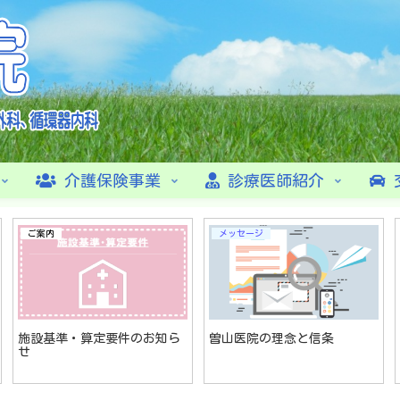
介護保険事業
診療医師紹介
ご案内
メッセージ
施設基準・算定要件のお知ら
曽山医院の理念と信条
せ