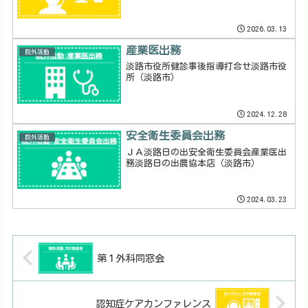
2026.03.13
産業医出務
院外活動
淡路市役所健診事後指導打合せ淡路市役
所（淡路市）
2024.12.28
安全衛生委員会出務
院外活動
ＪＡ淡路日の出安全衛生委員会産業医出
務淡路日の出農協本店（淡路市）
2024.03.23
第１外科同窓会
認知症ケアカンファレンス