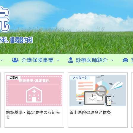
介護保険事業
診療医師紹介
ご案内
メッセージ
施設基準・算定要件のお知ら
曽山医院の理念と信条
せ