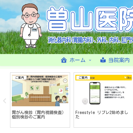
ホーム
当院案内
ご案内
ご案内
切
胃がん検診（胃内視鏡検査）
Freestyle リブレ2始めまし
個別検診のご案内
た